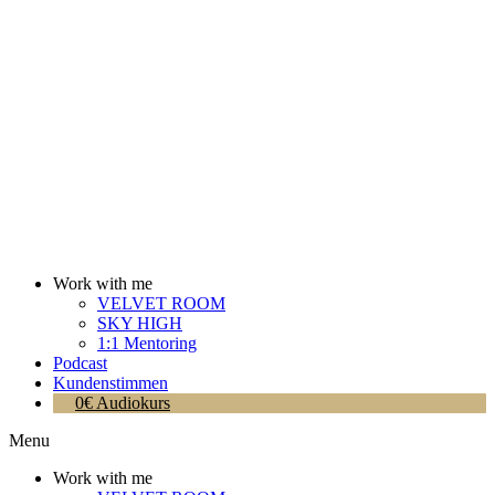
Work with me
VELVET ROOM
SKY HIGH
1:1 Mentoring
Podcast
Kundenstimmen
0€ Audiokurs
Menu
Work with me