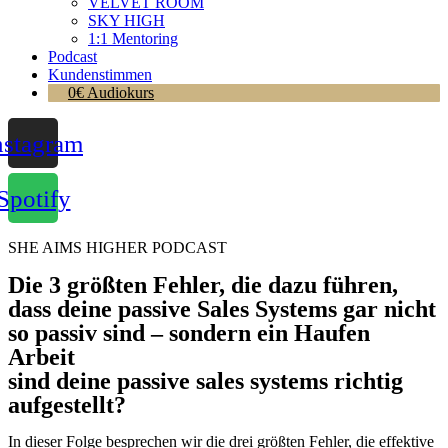
VELVET ROOM
SKY HIGH
1:1 Mentoring
Podcast
Kundenstimmen
0€ Audiokurs
nstagram
Spotify
SHE AIMS HIGHER PODCAST
Die 3 größten Fehler, die dazu führen,
dass deine passive Sales Systems gar nicht
so passiv sind – sondern ein Haufen
Arbeit
sind deine passive sales systems richtig
aufgestellt?
In dieser Folge besprechen wir die drei größten Fehler, die effektive